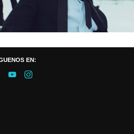
ÍGUENOS EN:
book
youtube
instagram