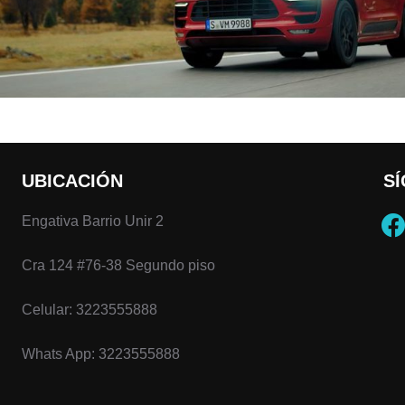
UBICACIÓN
S
face
Engativa Barrio Unir 2
Cra 124 #76-38 Segundo piso
Celular: 3223555888
Whats App: 3223555888