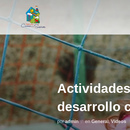
Saltar
al
contenido
Actividades
desarrollo 
por
admin
en
General
,
Videos